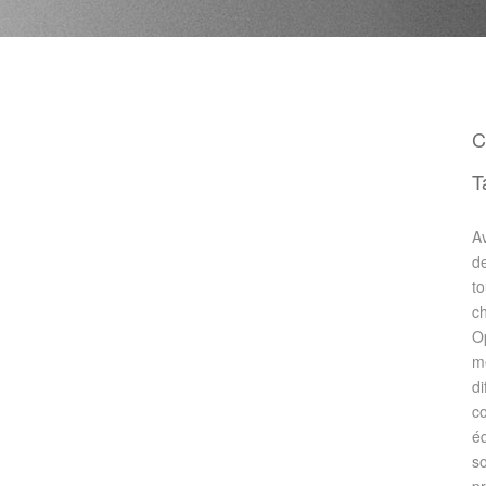
C
T
A
d
to
ch
Op
mé
di
c
é
so