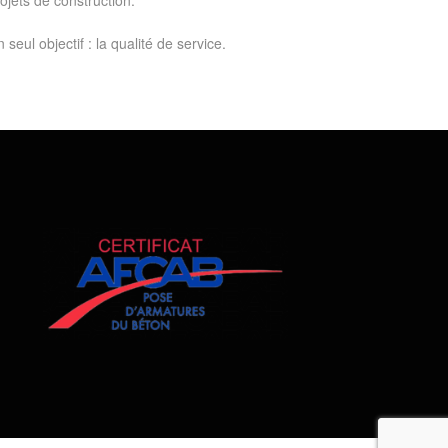
ojets de construction.
 seul objectif : la qualité de service.