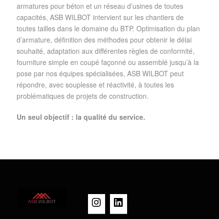
armatures pour béton et un réseau d’usines de toutes
capacités, ASB WILBOT intervient sur les chantiers de
toutes tailles dans le domaine du BTP
. Optimisation du plan
d’armature,
définition des méthodes pour obtenir le délai
souhaité, adaptation aux différentes règles de conformité,
f
ourniture simple en coupé façonné ou assemblé jusqu’à la
pose par nos équipes spécialisées,
ASB WILBOT peut
répondre, avec souplesse et réactivité, à toutes les
problématiques de projets de construction.
Un seul objectif : la qualité du service.
Instagram
LinkedIn