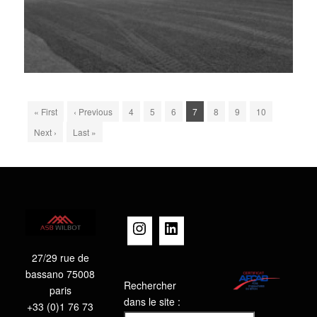
« First
‹ Previous
4
5
6
7
8
9
10
Next ›
Last »
Instagram
LinkedIn
27/29 rue de
bassano 75008
Rechercher
paris
dans le site :
+33 (0)1 76 73